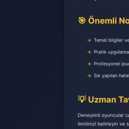
🎯 Önemli No
Temel bilgiler v
Pratik uygulama
Profesyonel ipuç
Sık yapılan hata
💡 Uzman Tav
Deneyimli oyuncular ca
limitinizi belirleyin v