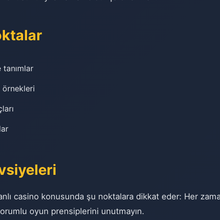
ktalar
e tanımlar
 örnekleri
ları
lar
siyeleri
nlı casino konusunda şu noktalara dikkat eder: Her zama
e sorumlu oyun prensiplerini unutmayın.