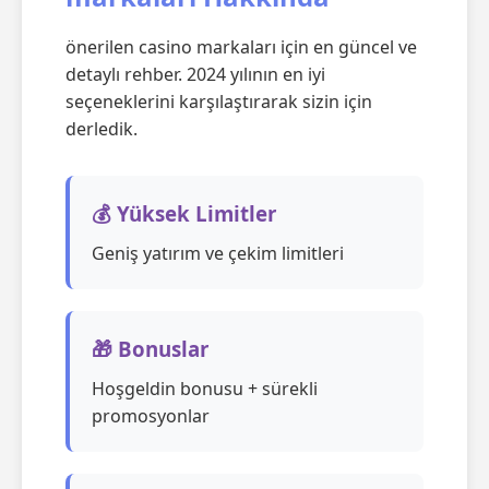
önerilen casino markaları için en güncel ve
detaylı rehber. 2024 yılının en iyi
seçeneklerini karşılaştırarak sizin için
derledik.
💰 Yüksek Limitler
Geniş yatırım ve çekim limitleri
🎁 Bonuslar
Hoşgeldin bonusu + sürekli
promosyonlar