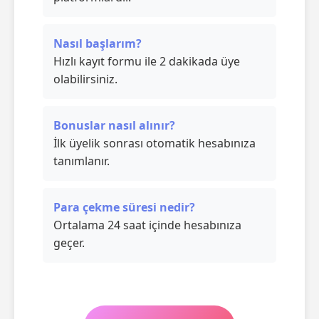
Nasıl başlarım?
Hızlı kayıt formu ile 2 dakikada üye
olabilirsiniz.
Bonuslar nasıl alınır?
İlk üyelik sonrası otomatik hesabınıza
tanımlanır.
Para çekme süresi nedir?
Ortalama 24 saat içinde hesabınıza
geçer.