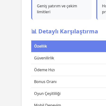
Geniş yatırım ve çekim
Ho
limitleri
p
📊 Detaylı Karşılaştırma
Özellik
Güvenilirlik
Ödeme Hızı
Bonus Oranı
Oyun Çeşitliliği
Mobil Deneyim