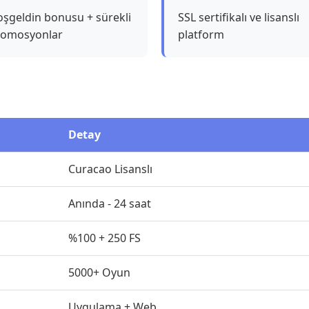
şgeldin bonusu + sürekli
SSL sertifikalı ve lisanslı
romosyonlar
platform
Detay
Curacao Lisanslı
Anında - 24 saat
%100 + 250 FS
5000+ Oyun
Uygulama + Web