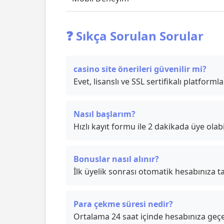
❓ Sıkça Sorulan Sorular
casino site önerileri güvenilir mi?
Evet, lisanslı ve SSL sertifikalı platformla
Nasıl başlarım?
Hızlı kayıt formu ile 2 dakikada üye olabil
Bonuslar nasıl alınır?
İlk üyelik sonrası otomatik hesabınıza ta
Para çekme süresi nedir?
Ortalama 24 saat içinde hesabınıza geçe