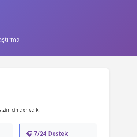
laştırma
izin için derledik.
🎧 7/24 Destek