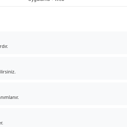
rdır.
irsiniz.
nımlanır.
r.