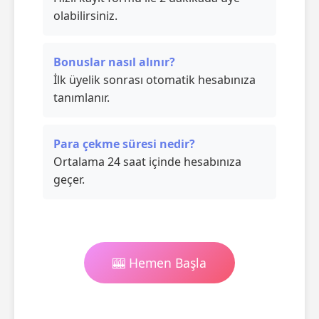
olabilirsiniz.
Bonuslar nasıl alınır?
İlk üyelik sonrası otomatik hesabınıza
tanımlanır.
Para çekme süresi nedir?
Ortalama 24 saat içinde hesabınıza
geçer.
🎰 Hemen Başla