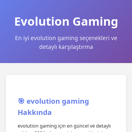
Evolution Gaming
En iyi evolution gaming seçenekleri ve
detaylı karşılaştırma
🎯 evolution gaming
Hakkında
evolution gaming için en güncel ve detaylı