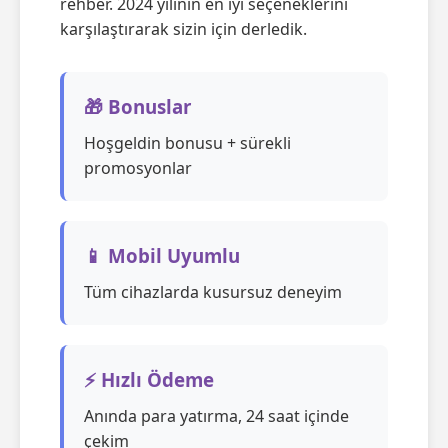
rehber. 2024 yılının en iyi seçeneklerini
karşılaştırarak sizin için derledik.
🎁 Bonuslar
Hoşgeldin bonusu + sürekli
promosyonlar
📱 Mobil Uyumlu
Tüm cihazlarda kusursuz deneyim
⚡ Hızlı Ödeme
Anında para yatırma, 24 saat içinde
çekim