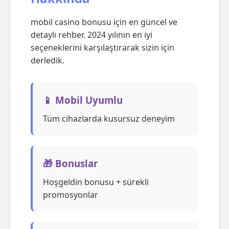
mobil casino bonusu için en güncel ve
detaylı rehber. 2024 yılının en iyi
seçeneklerini karşılaştırarak sizin için
derledik.
📱 Mobil Uyumlu
Tüm cihazlarda kusursuz deneyim
🎁 Bonuslar
Hoşgeldin bonusu + sürekli
promosyonlar