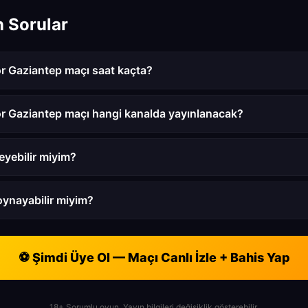
n Sorular
 Gaziantep maçı saat kaçta?
 Gaziantep maçı hangi kanalda yayınlanacak?
leyebilir miyim?
oynayabilir miyim?
⚽ Şimdi Üye Ol — Maçı Canlı İzle + Bahis Yap
18+ Sorumlu oyun. Yayın bilgileri değişiklik gösterebilir.