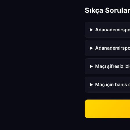
Sıkça Sorula
Adanademirspor
Adanademirspor
Maçı şifresiz iz
Maç için bahis 