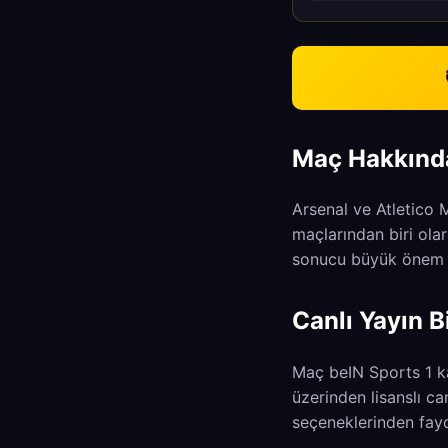
Maç Hakkınd
Arsenal ve Atletico 
maçlarından biri ola
sonucu büyük önem t
Canlı Yayın Bi
Maç beIN Sports 1 ka
üzerinden lisanslı ca
seçeneklerinden fayda