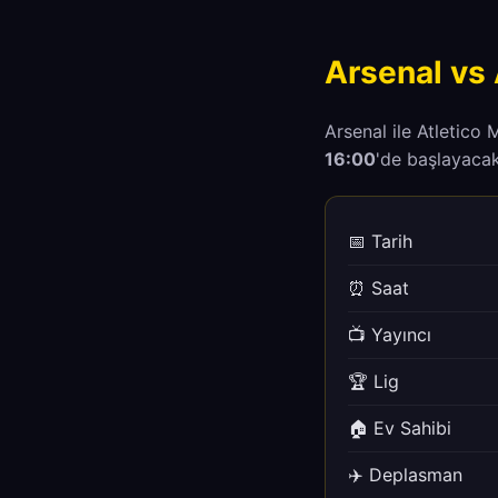
Arsenal vs 
Arsenal ile Atletic
16:00
'de başlayacak
📅 Tarih
⏰ Saat
📺 Yayıncı
🏆 Lig
🏠 Ev Sahibi
✈️ Deplasman