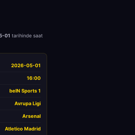
5-01
tarihinde saat
2026-05-01
16:00
beIN Sports 1
Avrupa Ligi
Arsenal
Atletico Madrid