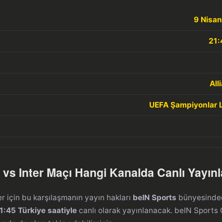
9 Nisa
21:
All
UEFA Şampiyonlar Li
vs Inter Maçı Hangi Kanalda Canlı Yayın
ler için bu karşılaşmanın yayın hakları
beIN Sports
bünyesinded
1:45 Türkiye saatiyle
canlı olarak yayınlanacak. beIN Sports