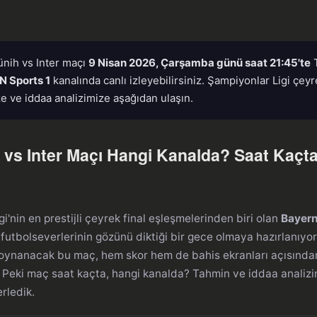
nih vs Inter maçı
9 Nisan 2026, Çarşamba günü saat 21:45'te
T
N Sports 1
kanalında canlı izleyebilirsiniz. Şampiyonlar Ligi çeyr
ze ve iddaa analizimize aşağıdan ulaşın.
vs Inter Maçı Hangi Kanalda? Saat Kaçta
'nin en prestijli çeyrek final eşleşmelerinden biri olan
Bayern
futbolseverlerinin gözünü diktiği bir gece olmaya hazırlanıyor.
 oynanacak bu maç, hem skor hem de bahis ekranları açısında
. Peki maç saat kaçta, hangi kanalda? Tahmin ve iddaa anali
erledik.