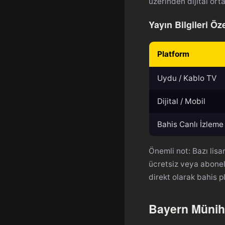
üzerinden dijital ort
Yayın Bilgileri Öze
Platform
Uydu / Kablo TV
Dijital / Mobil
Bahis Canlı İzleme
Önemli not: Bazı lisa
ücretsiz veya abonel
direkt olarak bahis p
Bayern Münih 