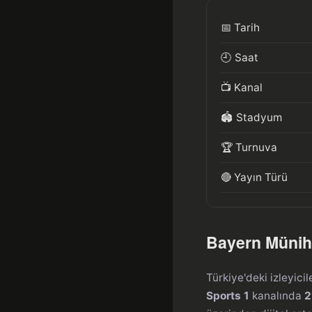
📅 Tarih
🕘 Saat
📺 Kanal
🏟️ Stadyum
🏆 Turnuva
🔴 Yayın Türü
Bayern Münih 
Türkiye'deki izleyici
Sports 1
kanalında
2