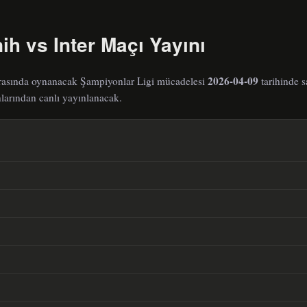
h vs Inter Maçı Yayını
2026-04-09
arasında oynanacak Şampiyonlar Ligi mücadelesi
tarihinde 
larından canlı yayınlanacak.