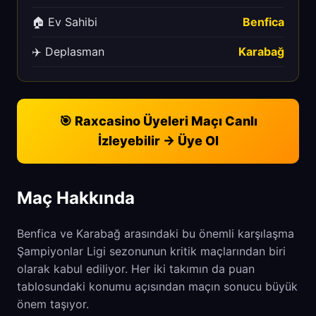
🏠 Ev Sahibi
Benfica
✈️ Deplasman
Karabağ
🎯 Raxcasino Üyeleri Maçı Canlı
İzleyebilir → Üye Ol
Maç Hakkında
Benfica ve Karabağ arasındaki bu önemli karşılaşma
Şampiyonlar Ligi sezonunun kritik maçlarından biri
olarak kabul ediliyor. Her iki takımın da puan
tablosundaki konumu açısından maçın sonucu büyük
önem taşıyor.