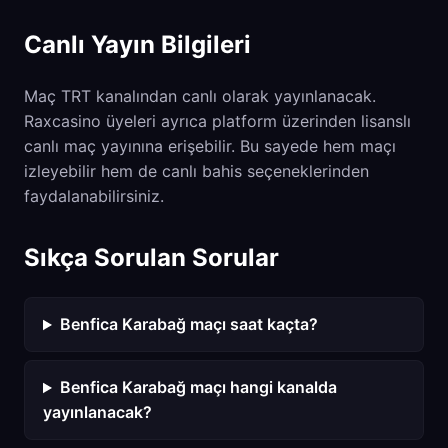
Canlı Yayın Bilgileri
Maç TRT kanalından canlı olarak yayınlanacak.
Raxcasino üyeleri ayrıca platform üzerinden lisanslı
canlı maç yayınına erişebilir. Bu sayede hem maçı
izleyebilir hem de canlı bahis seçeneklerinden
faydalanabilirsiniz.
Sıkça Sorulan Sorular
Benfica Karabağ maçı saat kaçta?
Benfica Karabağ maçı hangi kanalda
yayınlanacak?