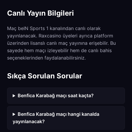
Canlı Yayın Bilgileri
Maç beIN Sports 1 kanalından canlı olarak
yayınlanacak. Raxcasino üyeleri ayrıca platform
üzerinden lisanslı canlı maç yayınına erişebilir. Bu
sayede hem maçı izleyebilir hem de canlı bahis
seçeneklerinden faydalanabilirsiniz.
Sıkça Sorulan Sorular
Benfica Karabağ maçı saat kaçta?
Benfica Karabağ maçı hangi kanalda
yayınlanacak?