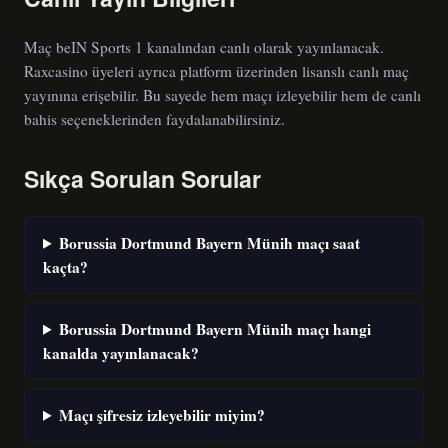
Maç beIN Sports 1 kanalından canlı olarak yayınlanacak.
Raxcasino üyeleri ayrıca platform üzerinden lisanslı canlı maç
yayınına erişebilir. Bu sayede hem maçı izleyebilir hem de canlı
bahis seçeneklerinden faydalanabilirsiniz.
Sıkça Sorulan Sorular
Borussia Dortmund Bayern Münih maçı saat
kaçta?
Borussia Dortmund Bayern Münih maçı hangi
kanalda yayınlanacak?
Maçı şifresiz izleyebilir miyim?