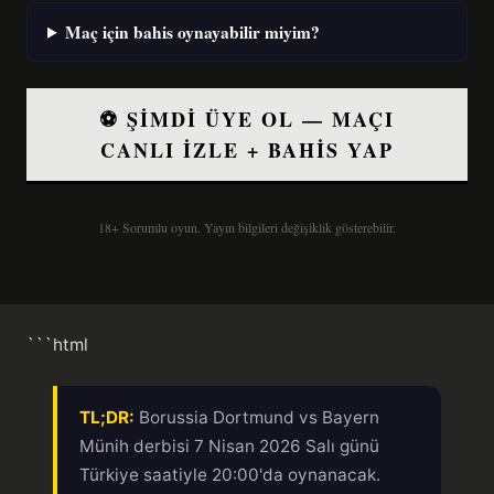
Maç için bahis oynayabilir miyim?
⚽ ŞIMDI ÜYE OL — MAÇI
CANLI İZLE + BAHIS YAP
18+ Sorumlu oyun. Yayın bilgileri değişiklik gösterebilir.
```html
TL;DR:
Borussia Dortmund vs Bayern
Münih derbisi 7 Nisan 2026 Salı günü
Türkiye saatiyle 20:00'da oynanacak.