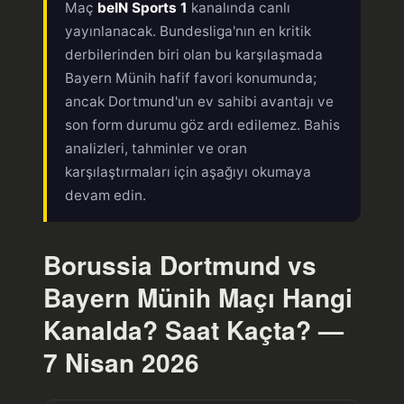
Maç
beIN Sports 1
kanalında canlı
yayınlanacak. Bundesliga'nın en kritik
derbilerinden biri olan bu karşılaşmada
Bayern Münih hafif favori konumunda;
ancak Dortmund'un ev sahibi avantajı ve
son form durumu göz ardı edilemez. Bahis
analizleri, tahminler ve oran
karşılaştırmaları için aşağıyı okumaya
devam edin.
Borussia Dortmund vs
Bayern Münih Maçı Hangi
Kanalda? Saat Kaçta? —
7 Nisan 2026