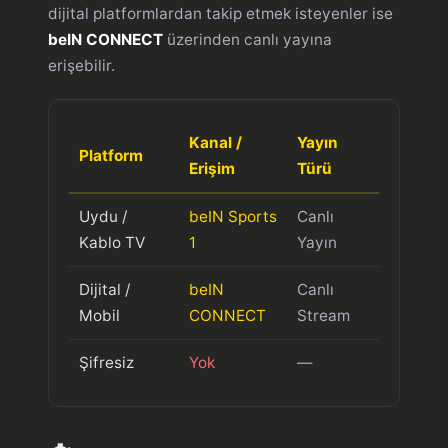
dijital platformlardan takip etmek isteyenler ise
beIN CONNECT
üzerinden canlı yayına
erişebilir.
Kanal /
Yayın
Platform
Erişim
Türü
Uydu /
beIN Sports
Canlı
Kablo TV
1
Yayın
Dijital /
beIN
Canlı
Mobil
CONNECT
Stream
Şifresiz
Yok
—