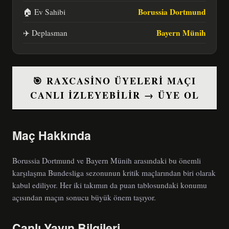
Borussia Dortmund
🏠 Ev Sahibi
Bayern Münih
✈️ Deplasman
🎯 RAXCASINO ÜYELERI MAÇI
CANLI İZLEYEBILIR → ÜYE OL
Maç Hakkında
Borussia Dortmund ve Bayern Münih arasındaki bu önemli
karşılaşma Bundesliga sezonunun kritik maçlarından biri olarak
kabul ediliyor. Her iki takımın da puan tablosundaki konumu
açısından maçın sonucu büyük önem taşıyor.
Canlı Yayın Bilgileri