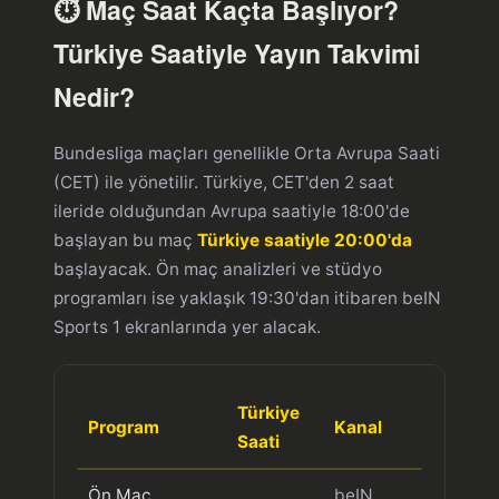
⏱️ Maç Saat Kaçta Başlıyor?
Türkiye Saatiyle Yayın Takvimi
Nedir?
Bundesliga maçları genellikle Orta Avrupa Saati
(CET) ile yönetilir. Türkiye, CET'den 2 saat
ileride olduğundan Avrupa saatiyle 18:00'de
başlayan bu maç
Türkiye saatiyle 20:00'da
başlayacak. Ön maç analizleri ve stüdyo
programları ise yaklaşık 19:30'dan itibaren beIN
Sports 1 ekranlarında yer alacak.
Türkiye
Program
Kanal
Saati
Ön Maç
beIN