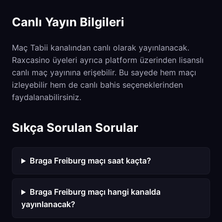
Canlı Yayın Bilgileri
Maç Tabii kanalından canlı olarak yayınlanacak.
Raxcasino üyeleri ayrıca platform üzerinden lisanslı
canlı maç yayınına erişebilir. Bu sayede hem maçı
izleyebilir hem de canlı bahis seçeneklerinden
faydalanabilirsiniz.
Sıkça Sorulan Sorular
Braga Freiburg maçı saat kaçta?
Braga Freiburg maçı hangi kanalda
yayınlanacak?