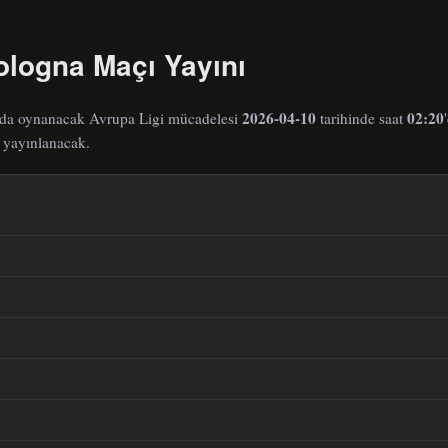
ologna Maçı Yayını
2026-04-10
02:20
nda oynanacak Avrupa Ligi mücadelesi
tarihinde saat
ı yayınlanacak.