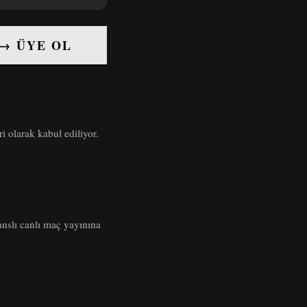
 → ÜYE OL
 olarak kabul ediliyor.
anslı canlı maç yayınına