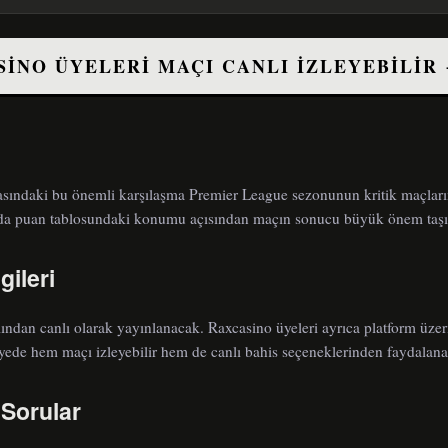
SINO ÜYELERI MAÇI CANLI İZLEYEBILIR
asındaki bu önemli karşılaşma Premier League sezonunun kritik maçları
ın da puan tablosundaki konumu açısından maçın sonucu büyük önem taşı
gileri
ndan canlı olarak yayınlanacak. Raxcasino üyeleri ayrıca platform üzeri
ayede hem maçı izleyebilir hem de canlı bahis seçeneklerinden faydalanab
 Sorular