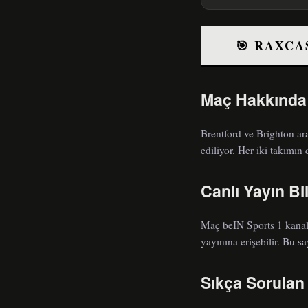
🎯 RAXCA
Maç Hakkında
Brentford ve Brighton ar
ediliyor. Her iki takım
Canlı Yayın Bil
Maç beIN Sports 1 kanalı
yayınına erişebilir. Bu s
Sıkça Sorulan