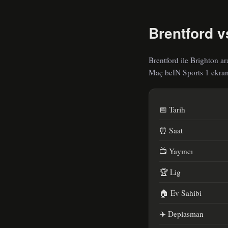
Brentford v
Brentford ile Brighton 
Maç beIN Sports 1 ekran
📅 Tarih
⏰ Saat
📺 Yayıncı
🏆 Lig
🏠 Ev Sahibi
✈️ Deplasman