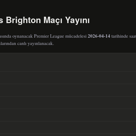
s Brighton Maçı Yayını
2026-04-14
arasında oynanacak Premier League mücadelesi
tarihinde saa
larından canlı yayınlanacak.