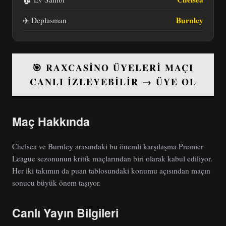
Burnley
✈️ Deplasman
🎯 RAXCASINO ÜYELERI MAÇI
CANLI İZLEYEBILIR → ÜYE OL
Maç Hakkında
Chelsea ve Burnley arasındaki bu önemli karşılaşma Premier
League sezonunun kritik maçlarından biri olarak kabul ediliyor.
Her iki takımın da puan tablosundaki konumu açısından maçın
sonucu büyük önem taşıyor.
Canlı Yayın Bilgileri