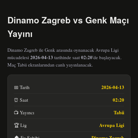
Dinamo Zagreb vs Genk Maçı
Yayını
Dinamo Zagreb ile Genk arasında oynanacak Avrupa Ligi
2026-04-13
02:20
mücadelesi
tarihinde saat
'de başlayacak.
Maç Tabii ekranlarından canlı yayınlanacak.
2026-04-13
📅 Tarih
02:20
⏰ Saat
Tabii
📺 Yayıncı
Avrupa Ligi
🏆 Lig
Dinamo Zagreb
🏠 Ev Sahibi