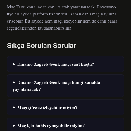
Maç Tabii kanalından canlı olarak yayınlanacak. Raxcasino
üyeleri ayrıca platform üzerinden lisanslı canlı maç yayınına
erişebilir. Bu sayede hem maçı izleyebilir hem de canlı bahis
seçeneklerinden faydalanabilirsiniz.
Sıkça Sorulan Sorular
Dinamo Zagreb Genk maçı saat kaçta?
Dinamo Zagreb Genk maçı hangi kanalda
yayınlanacak?
Maçı şifresiz izleyebilir miyim?
Maç için bahis oynayabilir miyim?