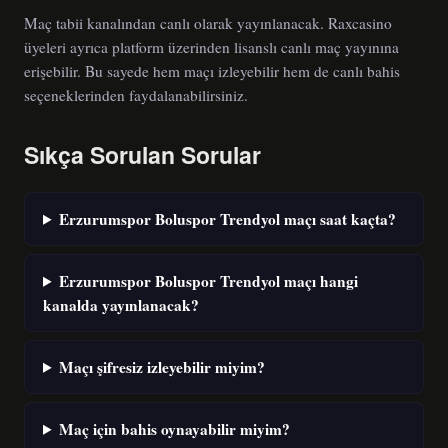
Maç tabii kanalından canlı olarak yayınlanacak. Raxcasino
üyeleri ayrıca platform üzerinden lisanslı canlı maç yayınına
erişebilir. Bu sayede hem maçı izleyebilir hem de canlı bahis
seçeneklerinden faydalanabilirsiniz.
Sıkça Sorulan Sorular
Erzurumspor Boluspor Trendyol maçı saat kaçta?
Erzurumspor Boluspor Trendyol maçı hangi
kanalda yayınlanacak?
Maçı şifresiz izleyebilir miyim?
Maç için bahis oynayabilir miyim?