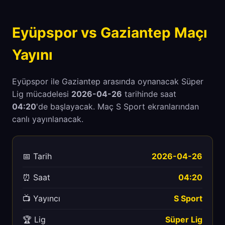
Eyüpspor vs Gaziantep Maçı
Yayını
Eyüpspor ile Gaziantep arasında oynanacak Süper
Lig mücadelesi
2026-04-26
tarihinde saat
04:20
'de başlayacak. Maç S Sport ekranlarından
canlı yayınlanacak.
📅 Tarih
2026-04-26
⏰ Saat
04:20
📺 Yayıncı
S Sport
🏆 Lig
Süper Lig