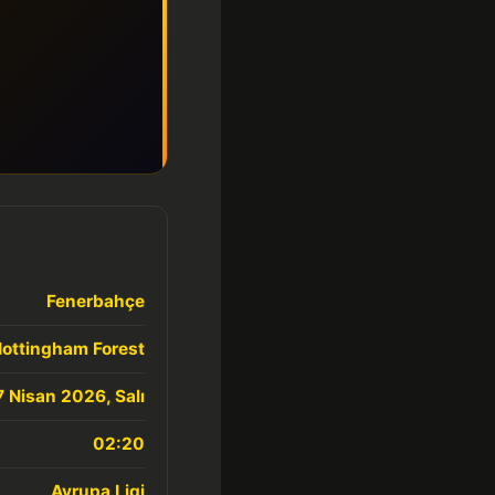
Fenerbahçe
ottingham Forest
7 Nisan 2026, Salı
02:20
Avrupa Ligi