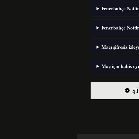
Fenerbahçe Notti
Fenerbahçe Notti
Maçı şifresiz izle
Maç için bahis oy
⚽ Ş