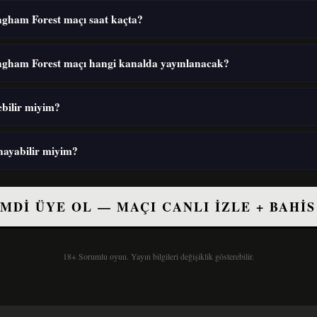
ngham Forest maçı saat kaçta?
ngham Forest maçı hangi kanalda yayınlanacak?
yebilir miyim?
nayabilir miyim?
IMDI ÜYE OL — MAÇI CANLI İZLE + BAHIS
18+ Sorumlu oyun. Yayın bilgileri değişiklik gösterebilir.