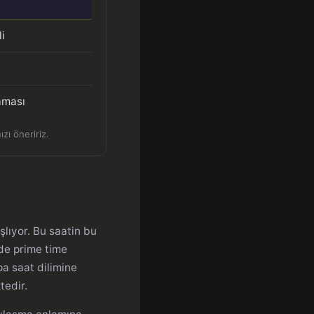
i
aması
zı öneririz.
lıyor. Bu saatin bu
de prime time
upa saat dilimine
tedir.