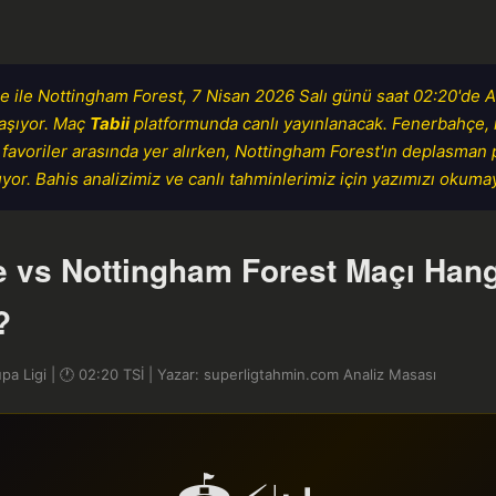
 ile Nottingham Forest, 7 Nisan 2026 Salı günü saat 02:20'de A
aşıyor. Maç
Tabii
platformunda canlı yayınlanacak. Fenerbahçe, 
 favoriler arasında yer alırken, Nottingham Forest'ın deplasman
uyor. Bahis analizimiz ve canlı tahminlerimiz için yazımızı okum
 vs Nottingham Forest Maçı Han
?
pa Ligi | 🕐 02:20 TSİ | Yazar: superligtahmin.com Analiz Masası