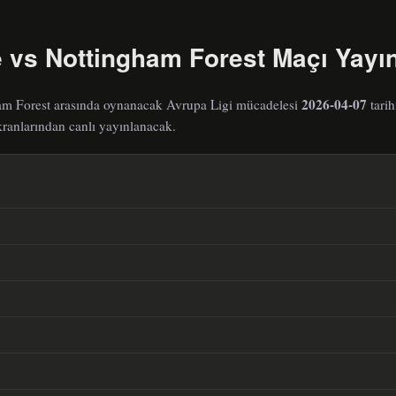
 vs Nottingham Forest Maçı Yayın
2026-04-07
am Forest arasında oynanacak Avrupa Ligi mücadelesi
tarih
ranlarından canlı yayınlanacak.