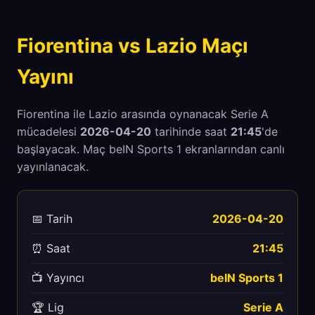
Fiorentina vs Lazio Maçı
Yayını
Fiorentina ile Lazio arasında oynanacak Serie A
mücadelesi
2026-04-20
tarihinde saat
21:45
'de
başlayacak. Maç beIN Sports 1 ekranlarından canlı
yayınlanacak.
📅 Tarih
2026-04-20
⏰ Saat
21:45
📺 Yayıncı
beIN Sports 1
🏆 Lig
Serie A