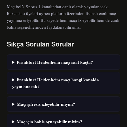
Maç beIN Sports 1 kanalından canlı olarak yayınlanacak.
Raxcasino üyeleri ayrıca platform üzerinden lisanslı canlı maç
yayınına erişebilir. Bu sayede hem maçı izleyebilir hem de canlı
bahis seçeneklerinden faydalanabilirsiniz.
Sıkça Sorulan Sorular
Frankfurt Heidenheim maçı saat kaçta?
Frankfurt Heidenheim maçı hangi kanalda
yayınlanacak?
Maçı şifresiz izleyebilir miyim?
Maç için bahis oynayabilir miyim?