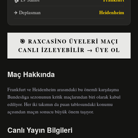
Heidenheim
✈️ Deplasman
🎯 RAXCASINO ÜYELERI MAÇI
CANLI İZLEYEBILIR → ÜYE OL
Maç Hakkında
Frankfurt ve Heidenheim arasındaki bu önemli karşılaşma
Bundesliga sezonunun kritik maçlarından biri olarak kabul
ediliyor. Her iki takımın da puan tablosundaki konumu
açısından maçın sonucu büyük önem taşıyor.
Canlı Yayın Bilgileri