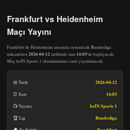
Frankfurt vs Heidenheim
Maçı Yayını
Frankfurt ile Heidenheim arasında oynanacak Bundesliga
2026-04-12
14:03
mücadelesi
tarihinde saat
'de başlayacak.
Maç beIN Sports 1 ekranlarından canlı yayınlanacak.
2026-04-12
📅 Tarih
14:03
⏰ Saat
beIN Sports 1
📺 Yayıncı
Bundesliga
🏆 Lig
Frankfurt
🏠 Ev Sahibi