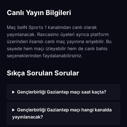
Canlı Yayın Bilgileri
Maç beIN Sports 1 kanalından canlı olarak
yayınlanacak. Raxcasino üyeleri ayrıca platform
üzerinden lisanslı canlı maç yayınına erişebilir. Bu
sayede hem maçı izleyebilir hem de canlı bahis
seçeneklerinden faydalanabilirsiniz.
Sıkça Sorulan Sorular
Gençlerbirliği Gaziantep maçı saat kaçta?
Gençlerbirliği Gaziantep maçı hangi kanalda
yayınlanacak?