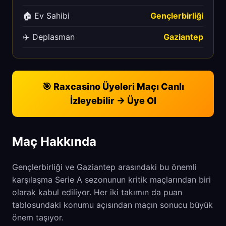
🏠 Ev Sahibi
Gençlerbirliği
✈️ Deplasman
Gaziantep
🎯 Raxcasino Üyeleri Maçı Canlı
İzleyebilir → Üye Ol
Maç Hakkında
Gençlerbirliği ve Gaziantep arasındaki bu önemli
karşılaşma Serie A sezonunun kritik maçlarından biri
olarak kabul ediliyor. Her iki takımın da puan
tablosundaki konumu açısından maçın sonucu büyük
önem taşıyor.