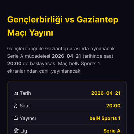
Gençlerbirliği vs Gaziantep
Maçı Yayını
Gençlerbirliği ile Gaziantep arasında oynanacak
Serie A mücadelesi
2026-04-21
tarihinde saat
20:00
'de başlayacak. Maç beIN Sports 1
ekranlarından canlı yayınlanacak.
📅 Tarih
2026-04-21
⏰ Saat
20:00
📺 Yayıncı
beIN Sports 1
🏆 Lig
Serie A