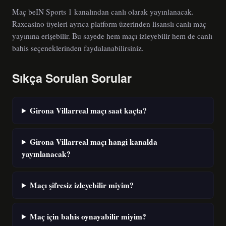
Maç beIN Sports 1 kanalından canlı olarak yayınlanacak.
Raxcasino üyeleri ayrıca platform üzerinden lisanslı canlı maç
yayınına erişebilir. Bu sayede hem maçı izleyebilir hem de canlı
bahis seçeneklerinden faydalanabilirsiniz.
Sıkça Sorulan Sorular
Girona Villarreal maçı saat kaçta?
Girona Villarreal maçı hangi kanalda
yayınlanacak?
Maçı şifresiz izleyebilir miyim?
Maç için bahis oynayabilir miyim?