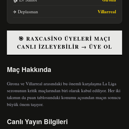
Villarreal
✈️ Deplasman
🎯 RAXCASINO ÜYELERI MAÇI
CANLI İZLEYEBILIR → ÜYE OL
Maç Hakkında
Girona ve Villarreal arasındaki bu önemli karşılaşma La Liga
sezonunun kritik maçlarından biri olarak kabul ediliyor. Her iki
takımın da puan tablosundaki konumu açısından maçın sonucu
büyük önem taşıyor.
Canlı Yayın Bilgileri