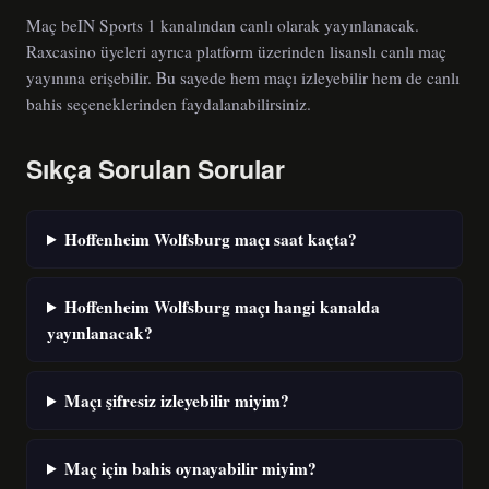
Maç beIN Sports 1 kanalından canlı olarak yayınlanacak.
Raxcasino üyeleri ayrıca platform üzerinden lisanslı canlı maç
yayınına erişebilir. Bu sayede hem maçı izleyebilir hem de canlı
bahis seçeneklerinden faydalanabilirsiniz.
Sıkça Sorulan Sorular
Hoffenheim Wolfsburg maçı saat kaçta?
Hoffenheim Wolfsburg maçı hangi kanalda
yayınlanacak?
Maçı şifresiz izleyebilir miyim?
Maç için bahis oynayabilir miyim?