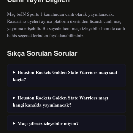
Maç beIN Sports 1 kanalından canlı olarak yayınlanacak.
Raxcasino üyeleri ayrıca platform üzerinden lisanslı canlı maç
yayınına erişebilir. Bu sayede hem maçı izleyebilir hem de canlı
bahis seçeneklerinden faydalanabilirsiniz.
Sıkça Sorulan Sorular
Houston Rockets Golden State Warriors maçı saat
kaçta?
Houston Rockets Golden State Warriors maçı
hangi kanalda yayınlanacak?
Maçı şifresiz izleyebilir miyim?