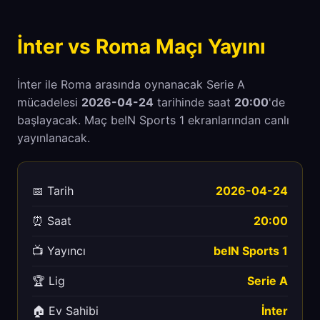
İnter vs Roma Maçı Yayını
İnter ile Roma arasında oynanacak Serie A
mücadelesi
2026-04-24
tarihinde saat
20:00
'de
başlayacak. Maç beIN Sports 1 ekranlarından canlı
yayınlanacak.
📅 Tarih
2026-04-24
⏰ Saat
20:00
📺 Yayıncı
beIN Sports 1
🏆 Lig
Serie A
🏠 Ev Sahibi
İnter