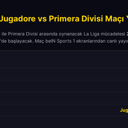
ugadore vs Primera Divisi Maçı 
ile Primera Divisi arasında oynanacak La Liga mücadelesi
'de başlayacak. Maç beIN Sports 1 ekranlarından canlı yayı
Jug