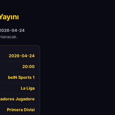
Yayını
2026-04-24
nlanacak.
2026-04-24
20:00
beIN Sports 1
La Liga
adores Jugadore
Primera Divisi