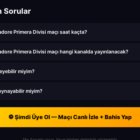
n Sorular
ore Primera Divisi maçı saat kaçta?
dore Primera Divisi maçı hangi kanalda yayınlanacak?
leyebilir miyim?
oynayabilir miyim?
⚽ Şimdi Üye Ol — Maçı Canlı İzle + Bahis Yap
18+ Sorumlu oyun. Yayın bilgileri değişiklik gösterebilir.