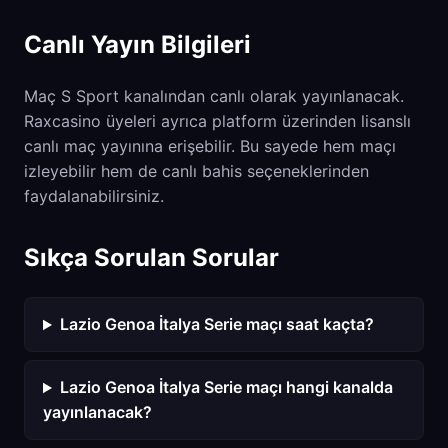
Canlı Yayın Bilgileri
Maç S Sport kanalından canlı olarak yayınlanacak.
Raxcasino üyeleri ayrıca platform üzerinden lisanslı
canlı maç yayınına erişebilir. Bu sayede hem maçı
izleyebilir hem de canlı bahis seçeneklerinden
faydalanabilirsiniz.
Sıkça Sorulan Sorular
Lazio Genoa İtalya Serie maçı saat kaçta?
Lazio Genoa İtalya Serie maçı hangi kanalda
yayınlanacak?