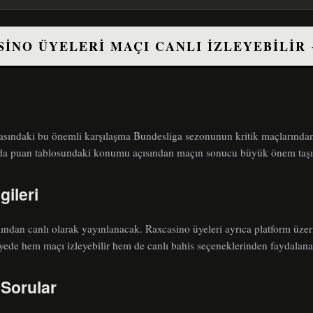
SINO ÜYELERI MAÇI CANLI İZLEYEBILIR
sındaki bu önemli karşılaşma Bundesliga sezonunun kritik maçlarından 
ın da puan tablosundaki konumu açısından maçın sonucu büyük önem taşı
gileri
ndan canlı olarak yayınlanacak. Raxcasino üyeleri ayrıca platform üzeri
ayede hem maçı izleyebilir hem de canlı bahis seçeneklerinden faydalanab
 Sorular