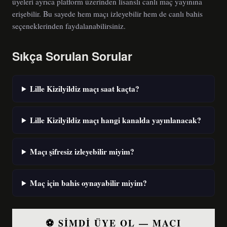
üyeleri ayrıca platform üzerinden lisanslı canlı maç yayınına
erişebilir. Bu sayede hem maçı izleyebilir hem de canlı bahis
seçeneklerinden faydalanabilirsiniz.
Sıkça Sorulan Sorular
Lille Kizilyildiz maçı saat kaçta?
Lille Kizilyildiz maçı hangi kanalda yayınlanacak?
Maçı şifresiz izleyebilir miyim?
Maç için bahis oynayabilir miyim?
⚽ ŞIMDI ÜYE OL — MAÇI