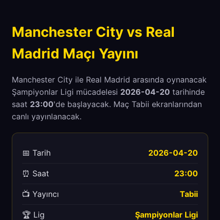
Manchester City vs Real
Madrid Maçı Yayını
Manchester City ile Real Madrid arasında oynanacak
Şampiyonlar Ligi mücadelesi
2026-04-20
tarihinde
saat
23:00
'de başlayacak. Maç Tabii ekranlarından
canlı yayınlanacak.
📅 Tarih
2026-04-20
⏰ Saat
23:00
📺 Yayıncı
Tabii
🏆 Lig
Şampiyonlar Ligi