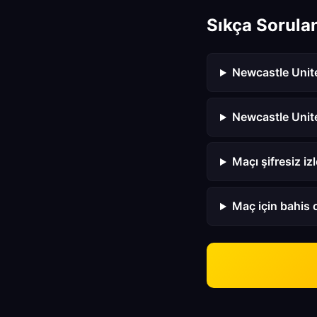
Sıkça Sorula
Newcastle Unit
Newcastle Unit
Maçı şifresiz iz
Maç için bahis 