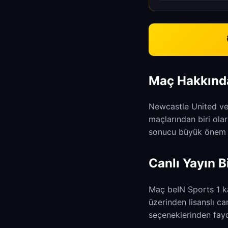
Maç Hakkınd
Newcastle United ve
maçlarından biri ola
sonucu büyük önem t
Canlı Yayın Bi
Maç beIN Sports 1 ka
üzerinden lisanslı ca
seçeneklerinden fayda