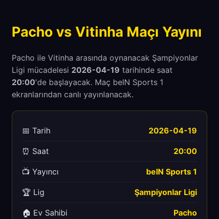
Pacho vs Vitinha Maçı Yayını
Pacho ile Vitinha arasında oynanacak Şampiyonlar
Ligi mücadelesi
2026-04-19
tarihinde saat
20:00
'de başlayacak. Maç beIN Sports 1
ekranlarından canlı yayınlanacak.
📅 Tarih
2026-04-19
⏰ Saat
20:00
📺 Yayıncı
beIN Sports 1
🏆 Lig
Şampiyonlar Ligi
🏠 Ev Sahibi
Pacho