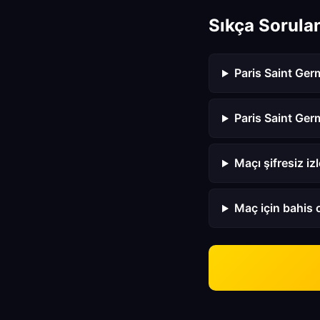
Sıkça Sorula
Paris Saint Ger
Paris Saint Ger
Maçı şifresiz iz
Maç için bahis 