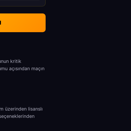
l
nun kritik
numu açısından maçın
m üzerinden lisanslı
 seçeneklerinden