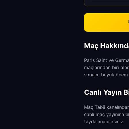
Maç Hakkınd
Paris Saint ve Germa
maçlarından biri ola
sonucu büyük önem t
Canlı Yayın Bi
Maç Tabii kanalından
canlı maç yayınına e
faydalanabilirsiniz.