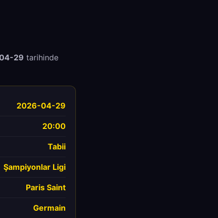
04-29
tarihinde
2026-04-29
20:00
Tabii
Şampiyonlar Ligi
Paris Saint
Germain