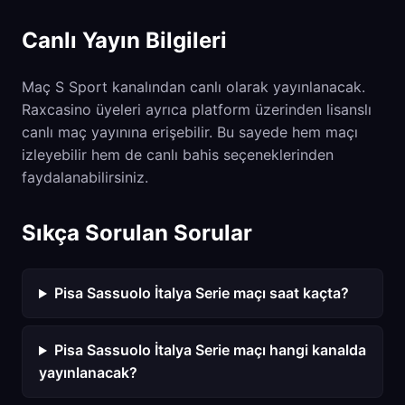
Canlı Yayın Bilgileri
Maç S Sport kanalından canlı olarak yayınlanacak.
Raxcasino üyeleri ayrıca platform üzerinden lisanslı
canlı maç yayınına erişebilir. Bu sayede hem maçı
izleyebilir hem de canlı bahis seçeneklerinden
faydalanabilirsiniz.
Sıkça Sorulan Sorular
Pisa Sassuolo İtalya Serie maçı saat kaçta?
Pisa Sassuolo İtalya Serie maçı hangi kanalda
yayınlanacak?