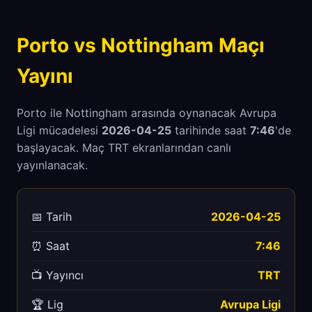
Porto vs Nottingham Maçı
Yayını
Porto ile Nottingham arasında oynanacak Avrupa
Ligi mücadelesi
2026-04-25
tarihinde saat
7:46
'de
başlayacak. Maç TRT ekranlarından canlı
yayınlanacak.
📅 Tarih
2026-04-25
⏰ Saat
7:46
📺 Yayıncı
TRT
🏆 Lig
Avrupa Ligi