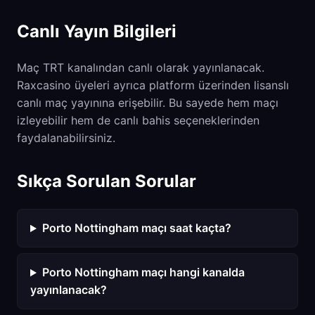
Canlı Yayın Bilgileri
Maç TRT kanalından canlı olarak yayınlanacak.
Raxcasino üyeleri ayrıca platform üzerinden lisanslı
canlı maç yayınına erişebilir. Bu sayede hem maçı
izleyebilir hem de canlı bahis seçeneklerinden
faydalanabilirsiniz.
Sıkça Sorulan Sorular
Porto Nottingham maçı saat kaçta?
Porto Nottingham maçı hangi kanalda
yayınlanacak?