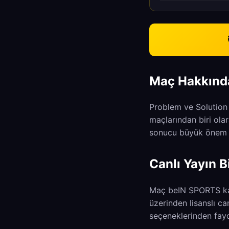
Maç Hakkınd
Problem ve Solution
maçlarından biri ola
sonucu büyük önem t
Canlı Yayın Bi
Maç beIN SPORTS kan
üzerinden lisanslı ca
seçeneklerinden fayda