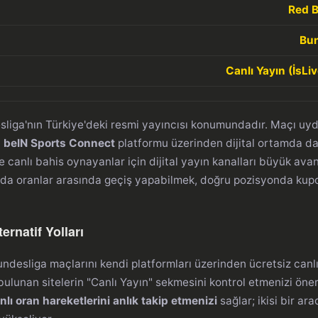
Red B
Bu
Canlı Yayın (İsLi
sliga'nın Türkiye'deki resmi yayıncısı konumundadır. Maçı uydu
i
beIN Sports Connect
platformu üzerinden dijital ortamda da 
kle canlı bahis oynayanlar için dijital yayın kanalları büyük ava
nda oranlar arasında geçiş yapabilmek, doğru pozisyonda kupon
ernatif Yolları
Bundesliga maçlarını kendi platformları üzerinden ücretsiz canlı
ulunan sitelerin "Canlı Yayın" sekmesini kontrol etmenizi öner
nlı oran hareketlerini anlık takip etmenizi
sağlar; ikisi bir a