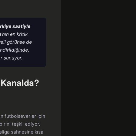
kiye saatiyle
nın en kritik
geli görünse de
dirildiğinde,
ar sunuyor.
 Kanalda?
n futbolseverler için
rini teşkil ediyor.
liga sahnesine kısa