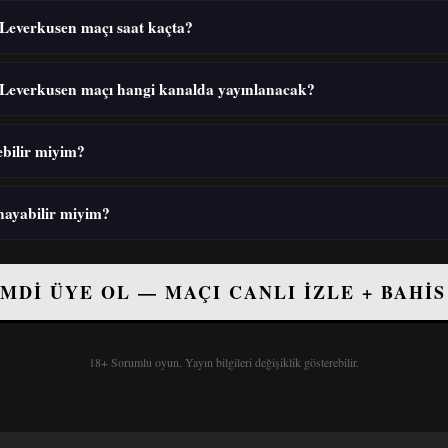
 Leverkusen maçı saat kaçta?
 Leverkusen maçı hangi kanalda yayınlanacak?
yebilir miyim?
nayabilir miyim?
IMDI ÜYE OL — MAÇI CANLI İZLE + BAHIS
18+ Sorumlu oyun. Yayın bilgileri değişiklik gösterebilir.