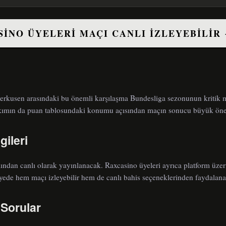
SINO ÜYELERI MAÇI CANLI İZLEYEBILIR
erkusen arasındaki bu önemli karşılaşma Bundesliga sezonunun kritik m
 takımın da puan tablosundaki konumu açısından maçın sonucu büyük öne
gileri
ndan canlı olarak yayınlanacak. Raxcasino üyeleri ayrıca platform üzeri
ayede hem maçı izleyebilir hem de canlı bahis seçeneklerinden faydalanab
 Sorular