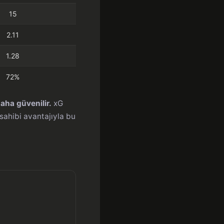
15
2.11
1.28
72%
ha güvenilir.
xG
 sahibi avantajıyla bu