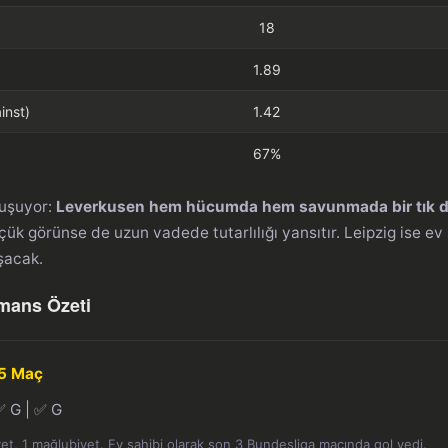
18
)
1.89
inst)
1.42
67%
uşuyor:
Leverkusen hem hücumda hem savunmada bir tık da
çük görünse de uzun vadede tutarlılığı yansıtır. Leipzig ise ev
şacak.
mans Özeti
 5 Maç
✅ G | ✅ G
et, 1 mağlubiyet. Ev sahibi olarak son 3 Bundesliga maçında gol yedi.