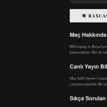
🎯 RAXCA
Maç Hakkında
RB Leipzig ve Bayer Lev
kabul ediliyor. Her iki
Canlı Yayın Bil
Maç beIN Sports 1 kanalı
yayınına erişebilir. Bu s
Sıkça Sorulan