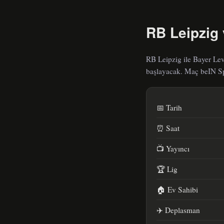
RB Leipzig
RB Leipzig ile Bayer Le
başlayacak. Maç beIN Sp
📅 Tarih
⏰ Saat
📺 Yayıncı
🏆 Lig
🏠 Ev Sahibi
✈️ Deplasman