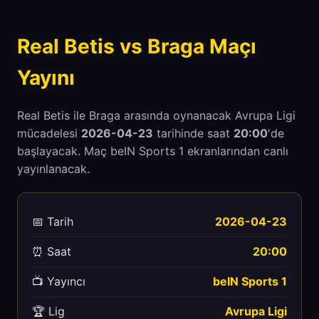
Real Betis vs Braga Maçı
Yayını
Real Betis ile Braga arasında oynanacak Avrupa Ligi
mücadelesi
2026-04-23
tarihinde saat
20:00
'de
başlayacak. Maç beIN Sports 1 ekranlarından canlı
yayınlanacak.
📅 Tarih
2026-04-23
⏰ Saat
20:00
📺 Yayıncı
beIN Sports 1
🏆 Lig
Avrupa Ligi