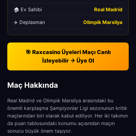
🏠 Ev Sahibi
Real Madrid
✈️ Deplasman
Olimpik Marsilya
🎯 Raxcasino Üyeleri Maçı Canlı
İzleyebilir → Üye Ol
Maç Hakkında
Real Madrid ve Olimpik Marsilya arasındaki bu
önemli karşılaşma Şampiyonlar Ligi sezonunun kritik
maçlarından biri olarak kabul ediliyor. Her iki takımın
da puan tablosundaki konumu açısından maçın
sonucu büyük önem taşıyor.