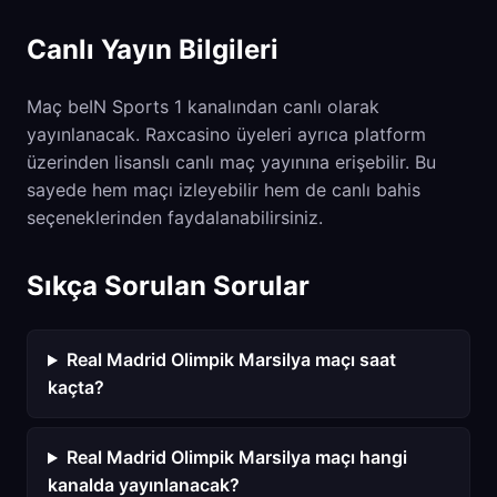
Canlı Yayın Bilgileri
Maç beIN Sports 1 kanalından canlı olarak
yayınlanacak. Raxcasino üyeleri ayrıca platform
üzerinden lisanslı canlı maç yayınına erişebilir. Bu
sayede hem maçı izleyebilir hem de canlı bahis
seçeneklerinden faydalanabilirsiniz.
Sıkça Sorulan Sorular
Real Madrid Olimpik Marsilya maçı saat
kaçta?
Real Madrid Olimpik Marsilya maçı hangi
kanalda yayınlanacak?