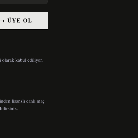
 → ÜYE OL
 olarak kabul ediliyor.
nden lisanslı canlı maç
ilirsiniz.