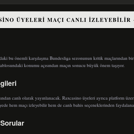
SINO ÜYELERI MAÇI CANLI İZLEYEBILIR
ndaki bu önemli karşılaşma Bundesliga sezonunun kritik maçlarından biri
 tablosundaki konumu açısından maçın sonucu büyük önem taşıyor.
gileri
ndan canlı olarak yayınlanacak. Raxcasino üyeleri ayrıca platform üzeri
ayede hem maçı izleyebilir hem de canlı bahis seçeneklerinden faydalanab
 Sorular