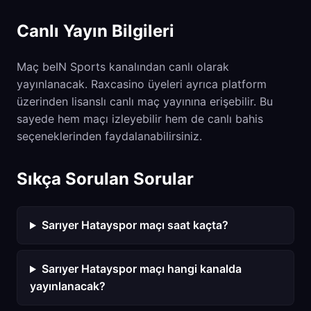
Canlı Yayın Bilgileri
Maç beIN Sports kanalından canlı olarak
yayınlanacak. Raxcasino üyeleri ayrıca platform
üzerinden lisanslı canlı maç yayınına erişebilir. Bu
sayede hem maçı izleyebilir hem de canlı bahis
seçeneklerinden faydalanabilirsiniz.
Sıkça Sorulan Sorular
Sarıyer Hatayspor maçı saat kaçta?
Sarıyer Hatayspor maçı hangi kanalda
yayınlanacak?