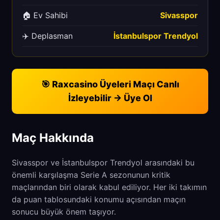
🏠 Ev Sahibi
Sivasspor
✈️ Deplasman
İstanbulspor Trendyol
🎯 Raxcasino Üyeleri Maçı Canlı
İzleyebilir → Üye Ol
Maç Hakkında
Sivasspor ve İstanbulspor Trendyol arasındaki bu
önemli karşılaşma Serie A sezonunun kritik
maçlarından biri olarak kabul ediliyor. Her iki takımın
da puan tablosundaki konumu açısından maçın
sonucu büyük önem taşıyor.