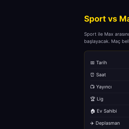
Sport vs M
Sport ile Max arası
başlayacak. Maç beI
📅 Tarih
⏰ Saat
📺 Yayıncı
🏆 Lig
🏠 Ev Sahibi
✈️ Deplasman