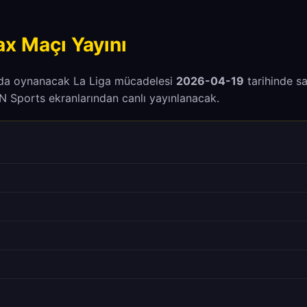
ax Maçı Yayını
nda oynanacak La Liga mücadelesi
2026-04-19
tarihinde s
N Sports ekranlarından canlı yayınlanacak.