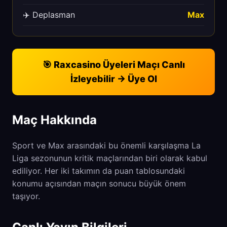
✈️ Deplasman
Max
🎯 Raxcasino Üyeleri Maçı Canlı
İzleyebilir → Üye Ol
Maç Hakkında
Sport ve Max arasındaki bu önemli karşılaşma La
Liga sezonunun kritik maçlarından biri olarak kabul
ediliyor. Her iki takımın da puan tablosundaki
konumu açısından maçın sonucu büyük önem
taşıyor.