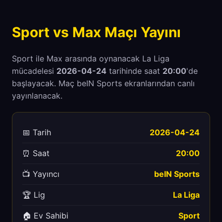
Sport vs Max Maçı Yayını
Sport ile Max arasında oynanacak La Liga
mücadelesi
2026-04-24
tarihinde saat
20:00
'de
başlayacak. Maç beIN Sports ekranlarından canlı
yayınlanacak.
📅 Tarih
2026-04-24
⏰ Saat
20:00
📺 Yayıncı
beIN Sports
🏆 Lig
La Liga
🏠 Ev Sahibi
Sport