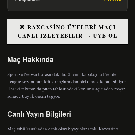
🎯 RAXCASINO ÜYELERI MAÇI
CANLI İZLEYEBILIR → ÜYE OL
Maç Hakkında
Sport ve Network arasındaki bu önemli karşılaşma Premier
League sezonunun kritik maçlarından biri olarak kabul ediliyor.
Her iki takımın da puan tablosundaki konumu açısından maçın
sonucu büyük önem taşıyor.
Canlı Yayın Bilgileri
Maç tabii kanalından canlı olarak yayınlanacak. Raxcasino