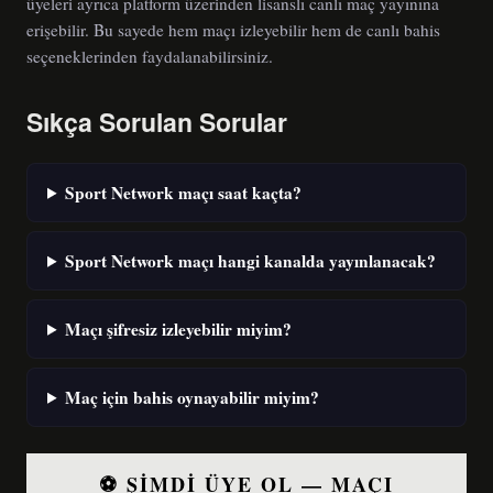
üyeleri ayrıca platform üzerinden lisanslı canlı maç yayınına
erişebilir. Bu sayede hem maçı izleyebilir hem de canlı bahis
seçeneklerinden faydalanabilirsiniz.
Sıkça Sorulan Sorular
Sport Network maçı saat kaçta?
Sport Network maçı hangi kanalda yayınlanacak?
Maçı şifresiz izleyebilir miyim?
Maç için bahis oynayabilir miyim?
⚽ ŞIMDI ÜYE OL — MAÇI