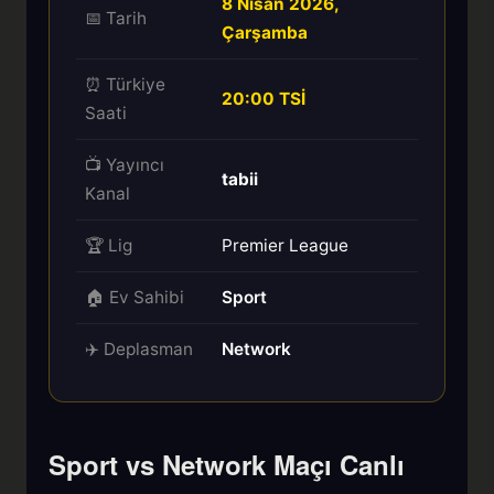
8 Nisan 2026,
📅 Tarih
Çarşamba
⏰ Türkiye
20:00 TSİ
Saati
📺 Yayıncı
tabii
Kanal
🏆 Lig
Premier League
🏠 Ev Sahibi
Sport
✈️ Deplasman
Network
Sport vs Network Maçı Canlı