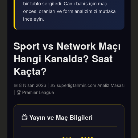
bir tablo sergiledi. Canlı bahis için maç
öncesi oranları ve form analizimizi mutlaka
inceleyin.
Sport vs Network Maçı
Hangi Kanalda? Saat
Kaçta?
📅 8 Nisan 2026 | ✍️ superligtahmin.com Analiz Masası
| 🏆 Premier League
📺 Yayın ve Maç Bilgileri