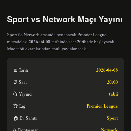
Sport vs Network Maçı Yayını
Sport ile Network arasında oynanacak Premier League
2026-04-08
20:00
mücadelesi
tarihinde saat
'de başlayacak.
Maç tabii ekranlarından canlı yayınlanacak.
2026-04-08
📅 Tarih
20:00
⏰ Saat
tabii
📺 Yayıncı
Premier League
🏆 Lig
Sport
🏠 Ev Sahibi
Network
✈️ Deplasman