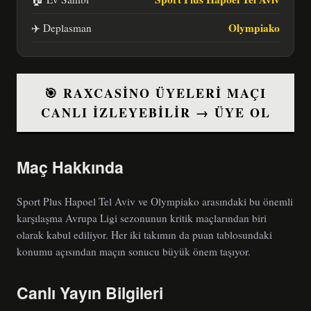
Olympiako
✈️ Deplasman
🎯 RAXCASINO ÜYELERI MAÇI
CANLI İZLEYEBILIR → ÜYE OL
Maç Hakkında
Sport Plus Hapoel Tel Aviv ve Olympiako arasındaki bu önemli
karşılaşma Avrupa Ligi sezonunun kritik maçlarından biri
olarak kabul ediliyor. Her iki takımın da puan tablosundaki
konumu açısından maçın sonucu büyük önem taşıyor.
Canlı Yayın Bilgileri