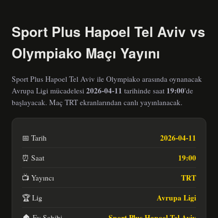
Sport Plus Hapoel Tel Aviv vs
Olympiako Maçı Yayını
Sport Plus Hapoel Tel Aviv ile Olympiako arasında oynanacak
2026-04-11
19:00
Avrupa Ligi mücadelesi
tarihinde saat
'de
başlayacak. Maç TRT ekranlarından canlı yayınlanacak.
2026-04-11
📅 Tarih
19:00
⏰ Saat
TRT
📺 Yayıncı
Avrupa Ligi
🏆 Lig
Sport Plus Hapoel Tel Aviv
🏠 Ev Sahibi