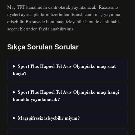
Maç TRT kanalından canlı olarak yayınlanacak. Raxcasino
üyeleri ayrıca platform üzerinden lisanslı canlı maç yayınına
erişebilir. Bu sayede hem maçı izleyebilir hem de canlı bahis
seçeneklerinden faydalanabilirsiniz.
Sıkça Sorulan Sorular
Sport Plus Hapoel Tel Aviv Olympiako maçı saat
kaçta?
Sport Plus Hapoel Tel Aviv Olympiako maçı hangi
kanalda yayınlanacak?
Maçı şifresiz izleyebilir miyim?