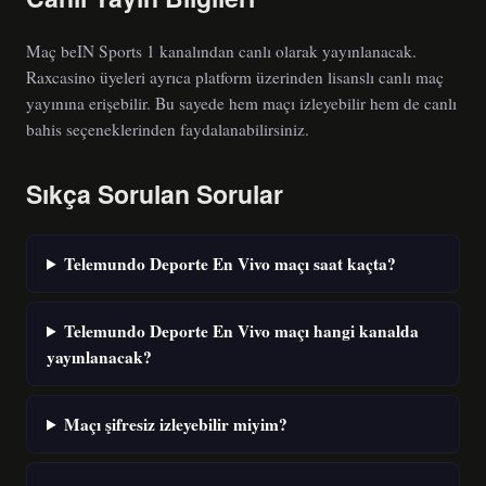
Maç beIN Sports 1 kanalından canlı olarak yayınlanacak.
Raxcasino üyeleri ayrıca platform üzerinden lisanslı canlı maç
yayınına erişebilir. Bu sayede hem maçı izleyebilir hem de canlı
bahis seçeneklerinden faydalanabilirsiniz.
Sıkça Sorulan Sorular
Telemundo Deporte En Vivo maçı saat kaçta?
Telemundo Deporte En Vivo maçı hangi kanalda
yayınlanacak?
Maçı şifresiz izleyebilir miyim?