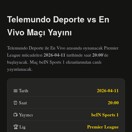
Telemundo Deporte vs En
Vivo Maçı Yayını
Telemundo Deporte ile En Vivo arasında oynanacak Premier
2026-04-11
20:00
League mücadelesi
tarihinde saat
'de
başlayacak. Maç beIN Sports 1 ekranlarından canlı
yayınlanacak.
2026-04-11
📅 Tarih
20:00
⏰ Saat
beIN Sports 1
📺 Yayıncı
Premier League
🏆 Lig