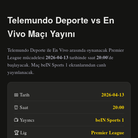
Telemundo Deporte vs En
Vivo Maçı Yayını
Telemundo Deporte ile En Vivo arasında oynanacak Premier
2026-04-13
20:00
League mücadelesi
tarihinde saat
'de
başlayacak. Maç beIN Sports 1 ekranlarından canlı
yayınlanacak.
2026-04-13
📅 Tarih
20:00
⏰ Saat
beIN Sports 1
📺 Yayıncı
Premier League
🏆 Lig